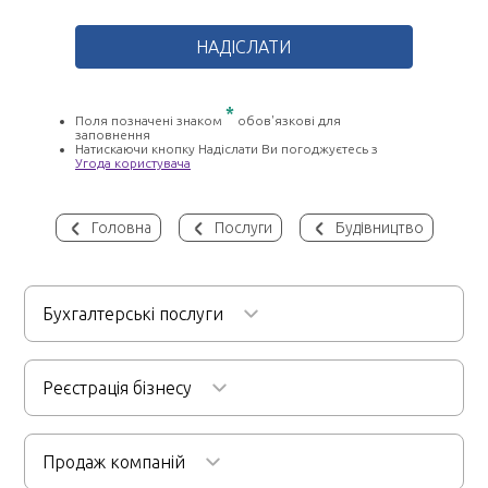
*
Поля позначені знаком
обов'язкові для
заповнення
Натискаючи кнопку Надіслати Ви погоджуєтесь з
Угода користувача
Головна
Послуги
Будівництво
Бухгалтерські послуги
Бухгалтерське обслуговування
Реєстрація бізнесу
Послуги бухгалтера для ФОП
Реєстрація ТОВ
Аудиторські послуги
Ведення кадрової документації
Продаж компаній
Реєстрація ФОП