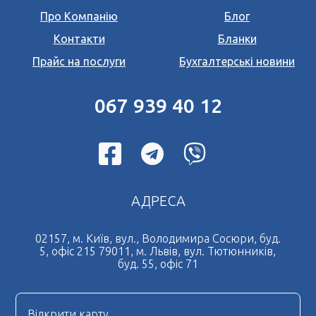
Про Компанію
Блог
Переклад документів на польську мову
Контакти
Бланки
Переклад документів на італійську мову
*
Прайс на послуги
Бухгалтерські новини
Поля позначені знаком
обов'язкові для
Переклад документів на іспанську мову
заповнення
Натискаючи кнопку Надіслати Ви погоджуєтесь з
Переклад документів на чеську мову
Угода користувача
067 939 40 12
Переклад документів на французьку мову
Терміновий переклад документів
Дублікат свідоцтва про шлюб
Нотаріальний переклад документів
АДРЕСА
Легалізація документів
Дублікат свідоцтва про народження
02157, м. Київ, вул., Володимира Сосюри, буд.
5, офіс 215 79011, м. Львів, вул. Тютюнників,
Нотаріально завірена копія
буд. 55, офіс 71
Нострифікація диплому
Нотаріальна довіреність
Відкрити карту