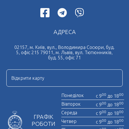
Терміновий переклад документів
Дублікат свідоцтва про шлюб
Нотаріальний переклад документів
АДРЕСА
Легалізація документів
Дублікат свідоцтва про народження
02157, м. Київ, вул., Володимира Сосюри, буд.
5, офіс 215 79011, м. Львів, вул. Тютюнників,
Нотаріально завірена копія
буд. 55, офіс 71
Нострифікація диплому
Нотаріальна довіреність
Відкрити карту
Отримати довідку про несудимість
00
00
Понеділок
с 9
до 18
00
00
Вівторок
с 9
до 18
00
00
Середа
с 9
до 18
ГРАФІК
00
00
Четвер
с 9
до 18
РОБОТИ