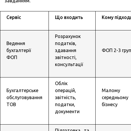
завданням.
Сервіс
Що входить
Кому підход
Розрахунок
Ведення
податків,
бухгалтерії
здавання
ФОП 2-3 гру
ФОП
звітності,
консультації
Облік
Бухгалтерське
операцій,
Малому 
обслуговування
звітність,
середньому
ТОВ
податки,
бізнесу
документи
Підготовка та