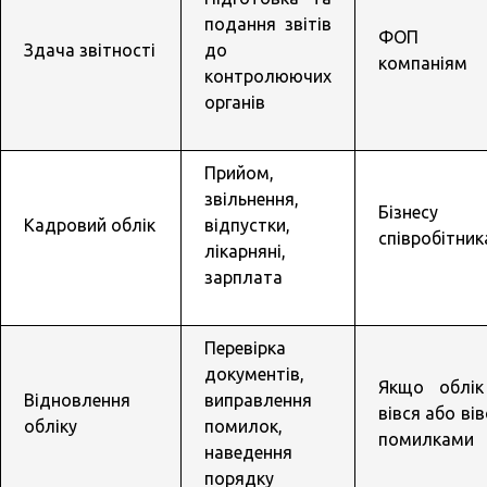
подання звітів
ФОП 
Здача звітності
до
компаніям
контролюючих
органів
Прийом,
звільнення,
Бізнесу
Кадровий облік
відпустки,
співробітни
лікарняні,
зарплата
Перевірка
документів,
Якщо облік
Відновлення
виправлення
вівся або вів
обліку
помилок,
помилками
наведення
порядку