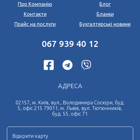
Про Компанію
Блог
Переклад документів на польську мову
Контакти
Бланки
Переклад документів на італійську мову
*
Прайс на послуги
Бухгалтерські новини
Поля позначені знаком
обов'язкові для
Переклад документів на іспанську мову
заповнення
Натискаючи кнопку Надіслати Ви погоджуєтесь з
Переклад документів на чеську мову
Угода користувача
067 939 40 12
Переклад документів на французьку мову
Терміновий переклад документів
Дублікат свідоцтва про шлюб
Нотаріальний переклад документів
АДРЕСА
Легалізація документів
Дублікат свідоцтва про народження
02157, м. Київ, вул., Володимира Сосюри, буд.
5, офіс 215 79011, м. Львів, вул. Тютюнників,
Нотаріально завірена копія
буд. 55, офіс 71
Нострифікація диплому
Нотаріальна довіреність
Відкрити карту