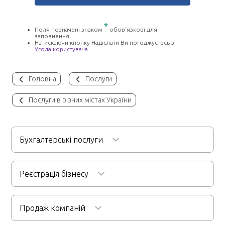
*
Поля позначені знаком
обов'язкові для
заповнення
Натискаючи кнопку Надіслати Ви погоджуєтесь з
Угода користувача
Головна
Послуги
Послуги в різних містах України
Бухгалтерські послуги
Бухгалтерське обслуговування
Реєстрація бізнесу
Послуги бухгалтера для ФОП
Реєстрація ТОВ
Аудиторські послуги
Ведення кадрової документації
Продаж компаній
Реєстрація ФОП
Первинний та фінансовий аудит
Розрахунок заробітної плати
Реєстрація підприємств
Продаж будівельної компанії