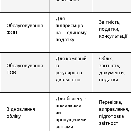
Для
Звітність,
Обслуговування
підприємців
податки,
ФОП
на єдиному
консультації
податку
Для компаній
Облік,
Обслуговування
із
звітність,
ТОВ
регулярною
документи,
діяльністю
податки
Для бізнесу з
Перевірка,
помилками
Відновлення
виправлення,
чи
обліку
підготовка
пропущеними
звітності
звітами