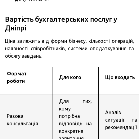
Вартість бухгалтерських послуг у
Дніпрі
Ціна залежить від форми бізнесу, кількості операцій,
наявності співробітників, системи оподаткування та
обсягу завдань.
Формат
Для кого
Що входить
роботи
Для тих,
кому
Аналіз
Разова
потрібна
ситуації та
консультація
відповідь на
рекомендації
конкретне
запитання