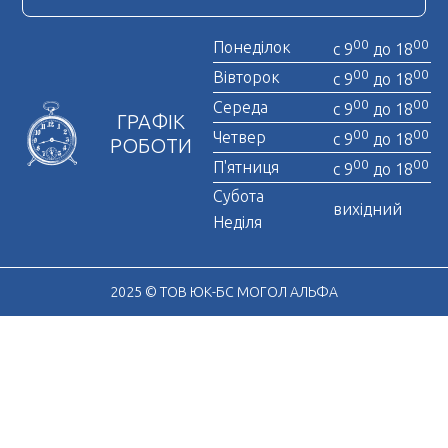
Отримати довідку про несудимість
00
00
Понеділок
с 9
до 18
00
00
Вівторок
с 9
до 18
00
00
Середа
с 9
до 18
ГРАФІК
00
00
Четвер
с 9
до 18
РОБОТИ
00
00
П'ятниця
с 9
до 18
Субота
вихідний
Неділя
2025 © ТОВ ЮК-БС МОГОЛ АЛЬФА