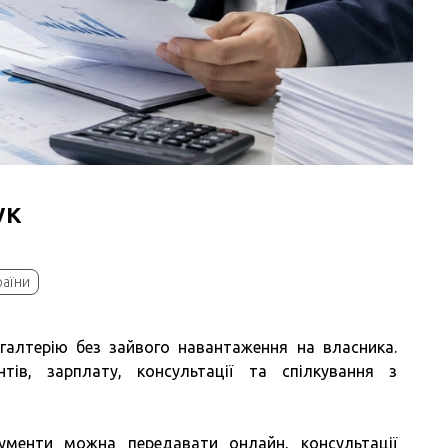
ук
раїни
алтерію без зайвого навантаження на власника.
тів, зарплату, консультації та спілкування з
ументи можна передавати онлайн, консультації