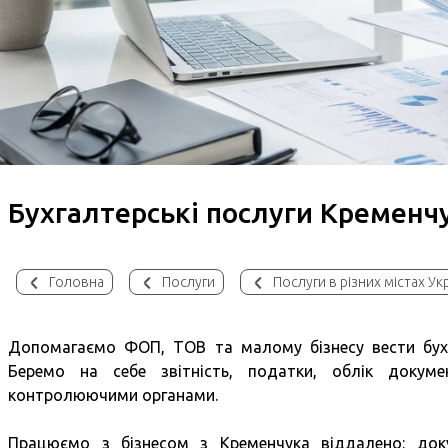
Бухгалтерські послуги Кременч
Головна
Послуги
Послуги в різних містах Ук
Допомагаємо ФОП, ТОВ та малому бізнесу вести бухг
Беремо на себе звітність, податки, облік докумен
контролюючими органами.
Працюємо з бізнесом з Кременчука віддалено: док