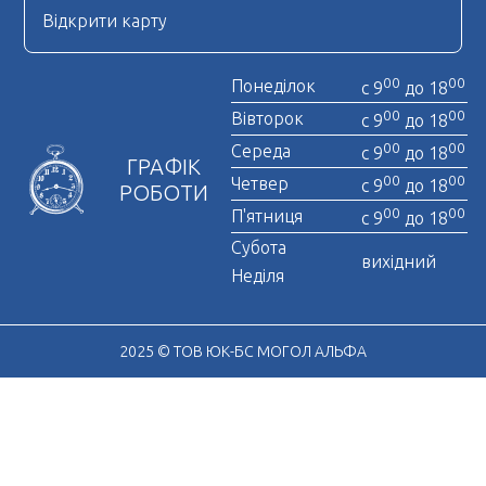
Нотаріальна довіреність
Відкрити карту
Отримати довідку про несудимість
00
00
Понеділок
с 9
до 18
00
00
Вівторок
с 9
до 18
00
00
Середа
с 9
до 18
ГРАФІК
00
00
Четвер
с 9
до 18
РОБОТИ
00
00
П'ятниця
с 9
до 18
Субота
вихідний
Неділя
2025 © ТОВ ЮК-БС МОГОЛ АЛЬФА