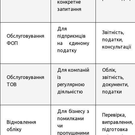
конкретне
запитання
Для
Звітність,
Обслуговування
підприємців
податки,
ФОП
на єдиному
консультації
податку
Для компаній
Облік,
Обслуговування
із
звітність,
ТОВ
регулярною
документи,
діяльністю
податки
Для бізнесу з
Перевірка,
помилками
Відновлення
виправлення,
чи
обліку
підготовка
пропущеними