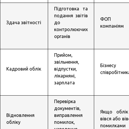
Підготовка та
подання звітів
ФОП 
Здача звітності
до
компаніям
контролюючих
органів
Прийом,
звільнення,
Бізнесу
Кадровий облік
відпустки,
співробітни
лікарняні,
зарплата
Перевірка
документів,
Якщо облік
Відновлення
виправлення
вівся або вів
обліку
помилок,
помилками