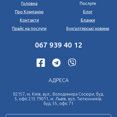
Головна
Послуги
Переклад документів на німецьку мову
Про Компанію
Блог
Переклад документів на польську мову
Контакти
Бланки
Переклад документів на італійську мову
*
Прайс на послуги
Бухгалтерські новини
Поля позначені знаком
обов'язкові для
Переклад документів на іспанську мову
заповнення
Натискаючи кнопку Надіслати Ви погоджуєтесь з
Переклад документів на чеську мову
Угода користувача
067 939 40 12
Переклад документів на французьку мову
Терміновий переклад документів
Дублікат свідоцтва про шлюб
Нотаріальний переклад документів
АДРЕСА
Легалізація документів
Дублікат свідоцтва про народження
02157, м. Київ, вул., Володимира Сосюри, буд.
5, офіс 215 79011, м. Львів, вул. Тютюнників,
Нотаріально завірена копія
буд. 55, офіс 71
Нострифікація диплому