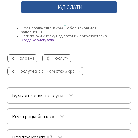
*
Поля позначені знаком
обов'язкові для
заповнення
Натискаючи кнопку Надіслати Ви погоджуєтесь з
Угода користувача
Головна
Послуги
Послуги в різних містах України
Бухгалтерські послуги
Бухгалтерське обслуговування
Реєстрація бізнесу
Послуги бухгалтера для ФОП
Реєстрація ТОВ
Аудиторські послуги
Ведення кадрової документації
Продаж компаній
Реєстрація ФОП