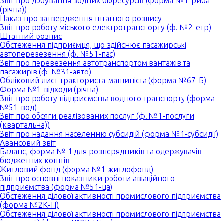
Звіт про добування водних біоресурсів (форма №1-риба
(річна))
Наказ про затвердження штатного розпису
Звіт про роботу міського електротранспорту (ф. №2-етр)
Штатний розпис
Обстеження підприємця, що здійснює пасажирські
автоперевезення (ф. №51-пас)
Звіт про перевезення автотранспортом вантажів та
пасажирів (ф. №31-авто)
Обліковий лист тракториста-машиніста (форма №67-Б)
Форма №1-відходи (річна)
Звіт про роботу підприємства водного транспорту (форма
№51-вод)
Звіт про обсяги реалізованих послуг (ф. №1-послуги
(квартальна))
Звіт про надання населенню субсидій (форма №1-субсидії)
Авансовий звіт
Баланс, форма № 1 для розпорядників та одержувачів
бюджетних коштів
Житловий фонд (форма №1-житлофонд)
Звіт про основні показники роботи авіаційного
підприємства (форма №51-ца)
Обстеження ділової активності промислового підприємства
(форма №2К-П)
Обстеження ділової активності промислового підприємства