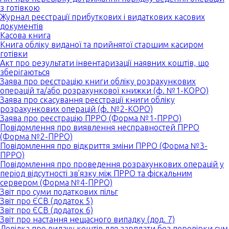
з готівкою
Журнал реєстрації прибуткових і видаткових касових
документів
Касова книга
Книга обліку виданої та прийнятої старшим касиром
готівки
Акт про результати інвентаризації наявних коштів, що
зберігаються
Заява про реєстрацію книги обліку розрахункових
операцій та/або розрахункової книжки (ф. №1-КОРО)
Заява про скасування реєстрації книги обліку
розрахункових операцій (ф. №2-КОРО)
Заява про реєстрацію ПРРО (Форма №1-ПРРО)
Повідомлення про виявлення несправностей ПРРО
(Форма №2-ПРРО)
Повідомлення про відкриття зміни ПРРО (Форма №3-
ПРРО)
Повідомлення про проведення розрахункових операцій у
період відсутності зв’язку між ПРРО та фіскальним
сервером (Форма №4-ПРРО)
Звіт про суми податкових пільг
Звіт про ЄСВ (додаток 5)
Звіт про ЄСВ (додаток 6)
Звіт про настання нещасного випадку (дод. 7)
Довідка про видачу коштів для зарплати без перевірки сум