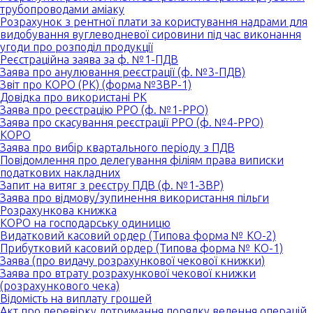
трубопроводами аміаку
Розрахунок з рентної плати за користування надрами для
видобування вуглеводневої сировини під час виконання
угоди про розподіл продукції
Реєстраційна заява за ф. №1-ПДВ
Заява про анулювання реєстрації (ф. №3-ПДВ)
Звіт про КОРО (РК) (форма №ЗВР-1)
Довідка про використані РК
Заява про реєстрацію РРО (ф. №1-РРО)
Заява про скасування реєстрації РРО (ф. №4-РРО)
КОРО
Заява про вибір квартального періоду з ПДВ
Повідомлення про делегування філіям права виписки
податкових накладних
Запит на витяг з реєстру ПДВ (ф. №1-ЗВР)
Заява про відмову/зупинення використання пільги
Розрахункова книжка
КОРО на господарську одиницю
Видатковий касовий ордер (Типова форма № КО-2)
Прибутковий касовий ордер (Типова форма № КО-1)
Заява (про видачу розрахункової чекової книжки)
Заява про втрату розрахункової чекової книжки
(розрахункового чека)
Відомість на виплату грошей
Акт про перевірку дотримання порядку ведення операцій