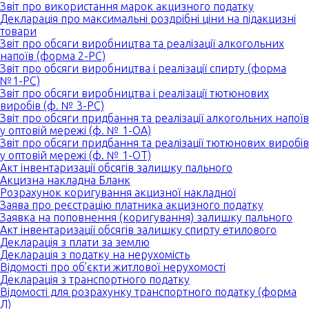
Звіт про використання марок акцизного податку
Декларація про максимальні роздрібні ціни на підакцизні
товари
Звіт про обсяги виробництва та реалізації алкогольних
напоїв (форма 2-РС)
Звіт про обсяги виробництва і реалізації спирту (форма
№1-РС)
Звіт про обсяги виробництва і реалізації тютюнових
виробів (ф. № 3-РС)
Звіт про обсяги придбання та реалізації алкогольних напоїв
у оптовій мережі (ф. № 1-ОА)
Звіт про обсяги придбання та реалізації тютюнових виробів
у оптовій мережі (ф. № 1-ОТ)
Акт інвентаризації обсягів залишку пального
Акцизна накладна Бланк
Розрахунок коригування акцизної накладної
Заява про реєстрацію платника акцизного податку
Заявка на поповнення (коригування) залишку пального
Акт інвентаризації обсягів залишку спирту етилового
Декларація з плати за землю
Декларація з податку на нерухомість
Відомості про об’єкти житлової нерухомості
Декларація з транспортного податку
Відомості для розрахунку транспортного податку (форма
Л)