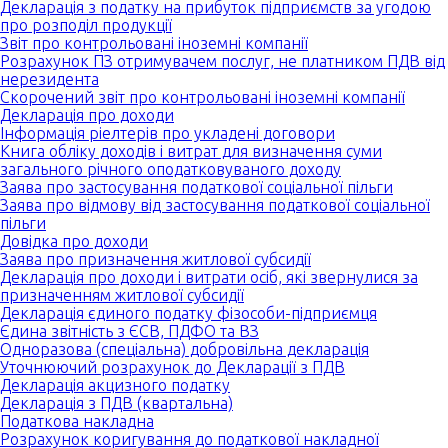
Декларація з податку на прибуток підприємств за угодою
про розподіл продукції
Звіт про контрольовані іноземні компанії
Розрахунок ПЗ отримувачем послуг, не платником ПДВ від
нерезидента
Скорочений звіт про контрольовані іноземні компанії
Декларація про доходи
Інформація ріелтерів про укладені договори
Книга обліку доходів і витрат для визначення суми
загального річного оподатковуваного доходу
Заява про застосування податкової соціальної пільги
Заява про відмову від застосування податкової соціальної
пільги
Довідка про доходи
Заява про призначення житлової субсидії
Декларація про доходи і витрати осіб, які звернулися за
призначенням житлової субсидії
Декларація єдиного податку фізособи-підприємця
Єдина звітність з ЄСВ, ПДФО та ВЗ
Одноразова (спеціальна) добровільна декларація
Уточнюючий розрахунок до Декларації з ПДВ
Декларація акцизного податку
Декларація з ПДВ (квартальна)
Податкова накладна
Розрахунок коригування до податкової накладної