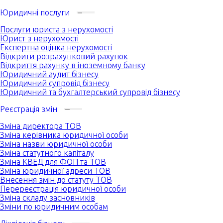
Юридичні послуги
Послуги юриста з нерухомості
Юрист з нерухомості
Експертна оцінка нерухомості
Відкрити розрахунковий рахунок
Відкриття рахунку в іноземному банку
Юридичний аудит бізнесу
Юридичний супровід бізнесу
Юридичний та бухгалтерський супровід бізнесу
Реєстрація змін
Зміна директора ТОВ
Зміна керівника юридичної особи
Зміна назви юридичної особи
Зміна статутного капіталу
Зміна КВЕД для ФОП та ТОВ
Зміна юридичної адреси ТОВ
Внесення змін до статуту ТОВ
Перереєстрація юридичної особи
Зміна складу засновників
Зміни по юридичним особам