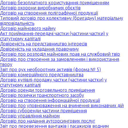
Договір безоплатного користування приміщенням
Договір охорони виробничих обєктів
Договір на створення поліграфічної продукції
Типовий договір про колективну (бригадну) матеріальну
відповідальність
Договір майнового найму
Акт приймання-передачі частки (частини частки) у
статутному капіталі
Довіреність на представництво інтересів
Довіреність на укладання правочину
Договір про розподіл майнових прав на службовий твір
Договір про створення за замовленням і використання
твору
Звіт про рух необоротних активів (форма № 5)
Договір комерційного представництва
Договір купівлі-продажу частки (частини частки) у
статутному капіталі
Договір оренди торговельного приміщення
Договір позички транспортного засобу
Договір на створення інформаційної продукції
Договір про уповноваження на вчинення виконавчих дій
Договір суборенди частини приміщення
Договір управління майном
Договір про надання аутсорсингових послуг
Звіт про перевезення вантажів і пасажирів водним