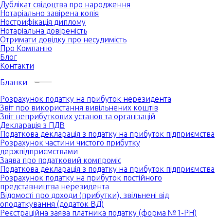
Дублікат свідоцтва про народження
Нотаріально завірена копія
Нострифікація диплому
Нотаріальна довіреність
Отримати довідку про несудимість
Про Компанію
Блог
Контакти
Бланки
Розрахунок податку на прибуток нерезидента
Звіт про використання вивільнених коштів
Звіт неприбуткових установ та організацій
Декларація з ПДВ
Податкова декларація з податку на прибуток підприємства
Розрахунок частини чистого прибутку
держпідприємствами
Заява про податковий компроміс
Податкова декларація з податку на прибуток підприємства
Розрахунок податку на прибуток постійного
представництва нерезидента
Відомості про доходи (прибутки), звільнені від
оподаткування (додаток ВД)
Реєстраційна заява платника податку (форма №1-РН)