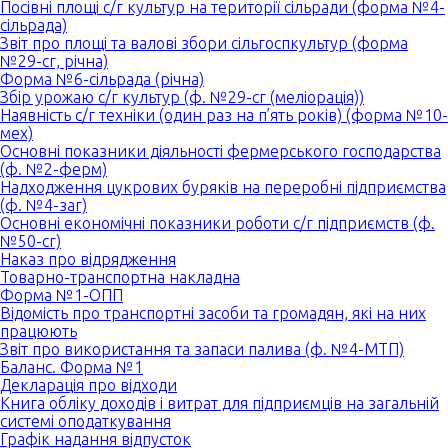
Посівні площі с/г культур на території сільради (форма №4-
сільрада)
Звіт про площі та валові збори сільгоспкультур (форма
№29-сг, річна)
Форма №6-сільрада (річна)
Збір урожаю с/г культур (ф. №29-сг (меліорація))
Наявність с/г техніки (один раз на п’ять років) (форма №10-
мех)
Основні показники діяльності фермерського господарства
(ф. №2-ферм)
Надходження цукрових буряків на переробні підприємства
(ф. №4-заг)
Основні економічні показники роботи с/г підприємств (ф.
№50-сг)
Наказ про відрядження
Товарно-транспортна накладна
Форма №1-ОПП
Відомість про транспортні засоби та громадян, які на них
працюють
Звіт про використання та запаси палива (ф. №4-МТП)
Баланс. Форма №1
Декларація про відходи
Книга обліку доходів і витрат для підприємців на загальній
системі оподаткування
Графік надання відпусток