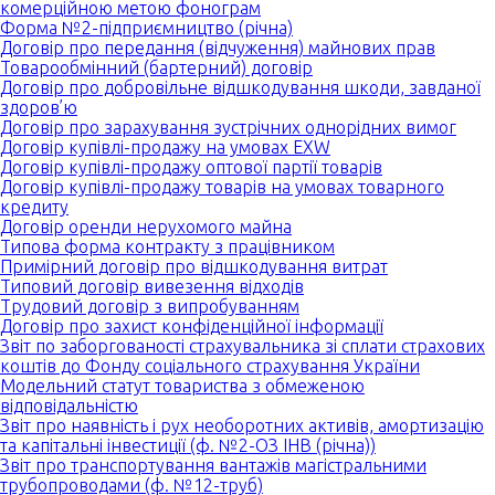
комерційною метою фонограм
Форма №2-підприємництво (річна)
Договір про передання (відчуження) майнових прав
Товарообмінний (бартерний) договір
Договір про добровільне відшкодування шкоди, завданої
здоров’ю
Договір про зарахування зустрічних однорідних вимог
Договір купівлі-продажу на умовах EXW
Договір купівлі-продажу оптової партії товарів
Договір купівлі-продажу товарів на умовах товарного
кредиту
Договір оренди нерухомого майна
Типова форма контракту з працівником
Примірний договір про відшкодування витрат
Типовий договір вивезення відходів
Трудовий договір з випробуванням
Договір про захист конфіденційної інформації
Звіт по заборгованості страхувальника зі сплати страхових
коштів до Фонду соціального страхування України
Модельний статут товариства з обмеженою
відповідальністю
Звіт про наявність і рух необоротних активів, амортизацію
та капітальні інвестиції (ф. №2-ОЗ ІНВ (річна))
Звіт про транспортування вантажів магістральними
трубопроводами (ф. №12-труб)