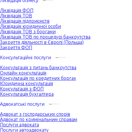
Ліквідація бізнесу
Ліквідація ФОП
Ліквідація ТОВ
Ліквідація підприємств
Ліквідація юридичної особи
Ліквідація ТОВ з боргами
Ліквідація ТОВ по процедурі банкрутства
Закриття діяльності в Європі (Польща)
Закриття ФОП
Консультаційні послуги
Консультація з питань банкрутства
Онлайн консультація
Консультація по кредитних боргах
Юридична консультація
Консультація з ФОП
Консультація бухгалтера
Адвокатські послуги
Адвокат з господарських спорів
Адвокат по кримінальним справам
Послуги адвоката
Послуги автоадвокату