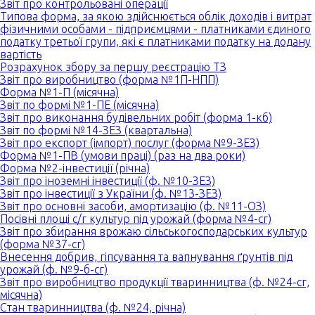
Звіт про контрольовані операції
Типова форма, за якою здійснюється облік доходів і витрат
фізичними особами - підприємцями - платниками єдиного
податку третьої групи, які є платниками податку на додану
вартість
Розрахунок збору за першу реєстрацію ТЗ
Звіт про виробництво (форма №1П-НПП)
Форма №1-П (місячна)
Звіт по формі №1-ПЕ (місячна)
Звіт про виконання будівельних робіт (форма 1-кб)
Звіт по формі №14-ЗЕЗ (квартальна)
Звіт про експорт (імпорт) послуг (форма №9-ЗЕЗ)
Форма №1-ПВ (умови праці) (раз на два роки)
Форма №2-інвестиції (річна)
Звіт про іноземні інвестиції (ф. №10-ЗЕЗ)
Звіт про інвестиції з України (ф. №13-ЗЕЗ)
Звіт про основні засоби, амортизацію (ф. №11-ОЗ)
Посівні площі с/г культур під урожай (форма №4-сг)
Звіт про збирання врожаю сільськогосподарських культур
(форма №37-сг)
Внесення добрив, гіпсування та вапнування ґрунтів під
урожай (ф. №9-б-сг)
Звіт про виробництво продукції тваринництва (ф. №24-сг,
місячна)
Стан тваринництва (ф. №24, річна)