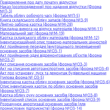
Повідомлення про дату початку відпустки
Наказ (розпорядження) про надання відпустки (Форма
№П-3)
Табель обліку робочого часу (форма №П-5)
Книга складського обліку запасів (форма №З-9)
Лімітно-забірна картка (форма №М-28)
Накладна-вимога на відпуск матеріалів (форма №М-11)
Матеріальний звіт (форма №М-19)
Картка складського обліку матеріалів (форма №М-12)
Інвентаризаційний опис товарно-матеріальних цінностей
Акт приймання-передачі (внутрішнього переміщення)
основних засобів (форма №ОЗ-1)
Акт приймання-здачі відремонтованих об'єктів (форма
№ОЗ-2)
Акт списання основних засобів (форма №ОЗ-3)
Акт на списання автотранспортних засобів (форма №ОЗ-4)
Акт про установку, пуск та демонтаж будівельної машини
(типова форма № ОЗ-5)
Інвентарна картка обліку основних засобів (форма №ОЗ-6)
Опис інвентарних карток по обліку основних засобів
(форма №ОЗ-7)
Картка обліку руху основних засобів (форма №OЗ-8)
Інвентарний список основних засобів (форма №ОЗ-9)
Розрахунок амортизації основних засобів (для
промислових підприємств) (форма №ОЗ-14)