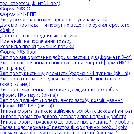
транспортом (ф. №31-вод)
Форма №8-ОПП
Форма №1-РПП
Звіт у розрізі країн міжнародної групи компаній
Договір про надання послуг по веденню бухгалтерського
обліку
Договір на посередницькі послуги
Претензія на постачання товару
Розписка про отримання позики
Форма №3-борг
Звіт про використання добрив і пестицидів (форма №9-сг)
Звіт про постачання та використання енергії (форма №11-
мтп (річна))
Звіт про туристичну діяльність (форма №1-туризм (річна))
Звіт про ціни на ринку житла (форма №1-ціни (житло)
(квартальна))
Звіт про здійснення наукових досліджень і розробок
(форма №3-наука (річна))
Звіт про діяльність колективного засобу розміщування
(форма №1-КЗР (річна))
Типова форма, за якою здійснюється облік доходів і витрат
Типова форма трудового договору про надомну роботу
Типова форма трудового договору про дистанційну роботу
Заява щодо державної реєстрації юридичної особи (крім
громадських формувань та органів влади) (форма 2)