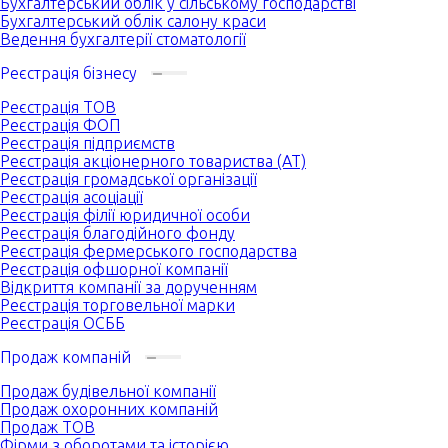
Бухгалтерський облік у сільському господарстві
Бухгалтерський облік салону краси
Ведення бухгалтерії стоматології
Реєстрація бізнесу
Реєстрація ТОВ
Реєстрація ФОП
Реєстрація підприємств
Реєстрація акціонерного товариства (АТ)
Реєстрація громадської організації
Реєстрація асоціації
Реєстрація філії юридичної особи
Реєстрація благодійного фонду
Реєстрація фермерського господарства
Реєстрація офшорної компанії
Відкриття компанії за дорученням
Реєстрація торговельної марки
Реєстрація ОСББ
Продаж компаній
Продаж будівельної компанії
Продаж охоронних компаній
Продаж ТОВ
Фірми з оборотами та історією