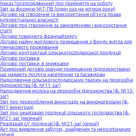
Наказ (розпорядження) про прийняття на роботу
Звіт за формою №7-ПВ (один раз на чотири роки)
Договір на створення та використання об’єкта права
інтелектуальної власності
Договір про створення за замовленням і використання
статті
Договір товарного франчайзингу
Договір найму житлового приміщення з фонду житла для
тимчасового проживання
Договір контрактації сільськогосподарської продукції
Договір поставки
Договір поставки зі знижками
Примірний договір оренди приміщення підприємствами,
що надають послуги населенню та пасажирам
Надходження сільськогосподарських тварин на переробні
підприємства (ф. №11-заг)
Надходження молока на переробні підприємства (ф. №13-
заг)
Звіт про перероблення винограду на виноматеріали (ф.
№1-виноград)
Звіт про реалізацію продукції сільського господарства (ф.
№21-заг (місячна))
Реалізація с/г продукції (ф. №21-заг (річна))
Акт про виявлення забутих, знайдених та нерозпізнаних
речей