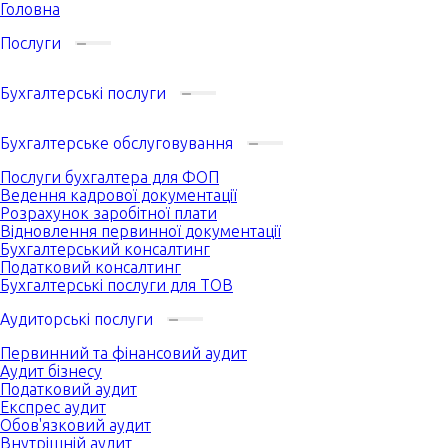
Головна
Послуги
Бухгалтерські послуги
Бухгалтерське обслуговування
Послуги бухгалтера для ФОП
Ведення кадрової документації
Розрахунок заробітної плати
Відновлення первинної документації
Бухгалтерський консалтинг
Податковий консалтинг
Бухгалтерські послуги для ТОВ
Аудиторські послуги
Первинний та фінансовий аудит
Аудит бізнесу
Податковий аудит
Експрес аудит
Обов'язковий аудит
Внутрішній аудит