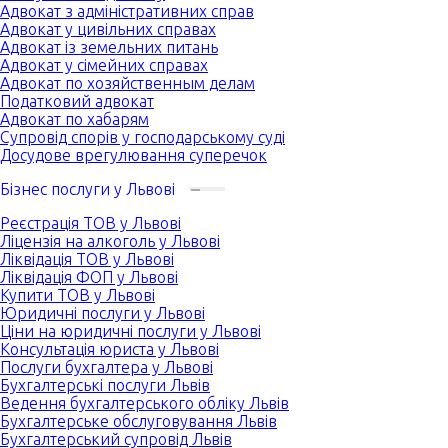
Адвокат з адміністративних справ
Адвокат у цивільних справах
Адвокат із земельних питань
Адвокат у сімейних справах
Адвокат по хозяйственным делам
Податковий адвокат
Адвокат по хабарям
Супровід спорів у господарському суді
Досудове врегулювання суперечок
Бізнес послуги у Львові
Реєстрація ТОВ у Львові
Ліцензія на алкоголь у Львові
Ліквідація ТОВ у Львові
Ліквідація ФОП у Львові
Купити ТОВ у Львові
Юридичні послуги у Львові
Ціни на юридичні послуги у Львові
Консультація юриста у Львові
Послуги бухгалтера у Львові
Бухгалтерські послуги Львів
Ведення бухгалтерського обліку Львів
Бухгалтерське обслуговування Львів
Бухгалтерський супровід Львів