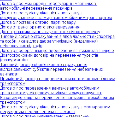
Договір про міжнародні нерегулярні і маятникові
автомобільні перевезення пасажирів
Договір про сумісну діяльність, пов'язану з
обслуговуванням пасажирів автомобільним транспортом
Договір поставки оптової партії товару
Договір транспортного експедирування
Договір на виконання науково-технічного проекту
Типовий договір страхування відповідальності експортера
та особи, яка відповідає за утилізацію (видалення)
небезпечних відходів
Договір про організацію перевезень вантажів залізницею
Довгостроковий договір на перевезення туристів
(екскурсантів)
Типовий договір обов'язкового страхування
відповідальності суб'єктів перевезення небезпечних
вантажів
Примірний договір на перевезення пошти автомобільним
транспортом
Договір про перевезення вантажів автомобільним
транспортом у місцевому та міжміському сполученні
Разовий договір на перевезення вантажів автомобільним
транспортом
Договір про сумісну діяльність, пов'язану з міжнародним
регулярним перевезенням пасажирів
Договір про повну індивідуальну матеріальну