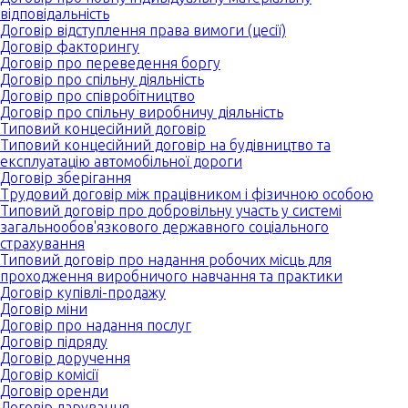
відповідальність
Договір відступлення права вимоги (цесії)
Договір факторингу
Договір про переведення боргу
Договір про спільну діяльність
Договір про співробітництво
Договір про спільну виробничу діяльність
Типовий концесійний договір
Типовий концесійний договір на будівництво та
експлуатацію автомобільної дороги
Договір зберігання
Трудовий договір між працівником і фізичною особою
Типовий договір про добровільну участь у системі
загальнообов'язкового державного соціального
страхування
Типовий договір про надання робочих місць для
проходження виробничого навчання та практики
Договір купівлі-продажу
Договір міни
Договір про надання послуг
Договір підряду
Договір доручення
Договір комісії
Договір оренди
Договір дарування