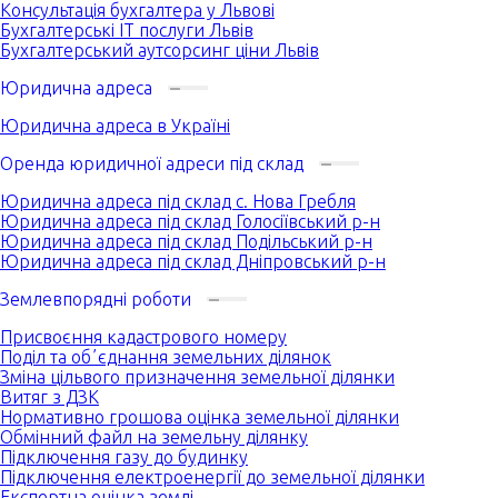
Консультація бухгалтера у Львові
Бухгалтерські IT послуги Львів
Бухгалтерський аутсорсинг ціни Львів
Юридична адреса
Юридична адреса в Україні
Оренда юридичної адреси під склад
Юридична адреса під склад с. Нова Гребля
Юридична адреса під склад Голосіївський р-н
Юридична адреса під склад Подільський р-н
Юридична адреса під склад Дніпровський р-н
Землевпорядні роботи
Присвоєння кадастрового номеру
Поділ та обʼєднання земельних ділянок
Зміна цільвого призначення земельної ділянки
Витяг з ДЗК
Нормативно грошова оцінка земельної ділянки
Обмінний файл на земельну ділянку
Підключення газу до будинку
Підключення електроенергії до земельної ділянки
Експертна оцінка землі