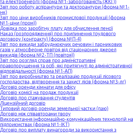
та електроенергії (форма №1-заборгованість (ЖКГ))
Звіт про роботу аспірантури та докторантури (форма №1-
нк)
Звіт про ціни виробників промислової продукції (форма
№1-ціни (пром))
Довідка про заробітну плату для обчислення пенсії
Наказ (розпорядження) про припинення трудового
договору (контракту) (форма №П-4)
Звіт про викиди забруднюючих речовин і парникових
газів у атмосферне повітря від стаціонарних джерел
викидів (форма №2-ТП (повітря))
Звіт про розгляд справ про адміністративні
правопорушення та осіб, які притягнуті до адміністративної
відповідальності (форма №1-АП)
Звіт про виробництво та реалізацію продукції лісового
господарства, відтворення та захист лісів (форма №3-лг)
Договір оренди кімнати для офісу
Договір комісії на продаж продукції
Договір про стажування студентів
Ліцензійний договір
Типовий договір оренди земельної частки (паю)
Договір між співавторами твору
Використання інформаційно-комунікаційних технологій на
підприємствах (форма №1-ІКТ)
Договір про виплату винагороди за використання з