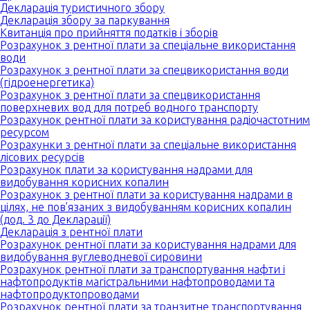
Декларація туристичного збору
Декларація збору за паркування
Квитанція про прийняття податків і зборів
Розрахунок з рентної плати за спеціальне використання
води
Розрахунок з рентної плати за спецвикористання води
(гідроенергетика)
Розрахунок з рентної плати за спецвикористання
поверхневих вод для потреб водного транспорту
Розрахунок рентної плати за користування радіочастотним
ресурсом
Розрахунки з рентної плати за спеціальне використання
лісових ресурсів
Розрахунок плати за користування надрами для
видобування корисних копалин
Розрахунок з рентної плати за користування надрами в
цілях, не пов’язаних з видобуванням корисних копалин
(дод. 3 до Декларації)
Декларація з рентної плати
Розрахунок рентної плати за користування надрами для
видобування вуглеводневої сировини
Розрахунок рентної плати за транспортування нафти і
нафтопродуктів магістральними нафтопроводами та
нафтопродуктопроводами
Розрахунок рентної плати за транзитне транспортування