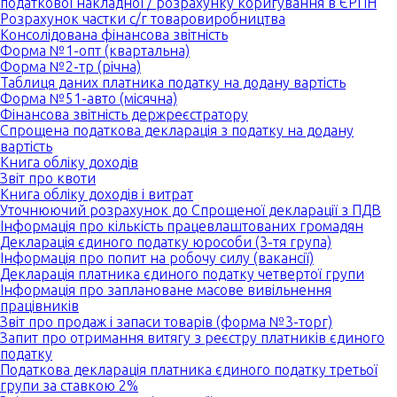
податкової накладної / розрахунку коригування в ЄРПН
Розрахунок частки с/г товаровиробництва
Консолідована фінансова звітність
Форма №1-опт (квартальна)
Форма №2-тр (річна)
Таблиця даних платника податку на додану вартість
Форма №51-авто (місячна)
Фінансова звітність держреєстратору
Спрощена податкова декларація з податку на додану
вартість
Книга обліку доходів
Звіт про квоти
Книга обліку доходів і витрат
Уточнюючий розрахунок до Спрощеної декларації з ПДВ
Інформація про кількість працевлаштованих громадян
Декларація єдиного податку юрособи (3-тя група)
Інформація про попит на робочу силу (вакансії)
Декларація платника єдиного податку четвертої групи
Інформація про заплановане масове вивільнення
працівників
Звіт про продаж і запаси товарів (форма №3-торг)
Запит про отримання витягу з реєстру платників єдиного
податку
Податкова декларація платника єдиного податку третьої
групи за ставкою 2%