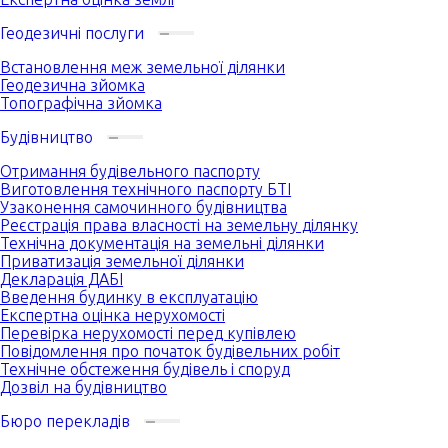
Геодезичні послуги
Встановлення меж земельної ділянки
Геодезична зйомка
Топографічна зйомка
Будівництво
Отримання будівельного паспорту
Виготовлення технічного паспорту БТІ
Узаконення самочинного будівництва
Реєстрація права власності на земельну ділянку
Технічна документація на земельні ділянки
Приватизація земельної ділянки
Декларація ДАБІ
Введення будинку в експлуатацію
Експертна оцінка нерухомості
Перевірка нерухомості перед купівлею
Повідомлення про початок будівельних робіт
Технічне обстеження будівель і споруд
Дозвіл на будівництво
Бюро перекладів