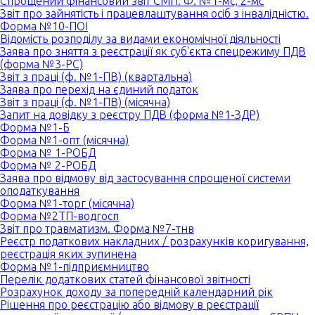
Спрощений фінансовий звіт СМП. Ф. №1-мс, 2-мс
Звіт про зайнятість і працевлаштування осіб з інвалідністю.
Форма №10-ПОІ
Відомість розподілу за видами економічної діяльності
Заява про зняття з реєстрації як суб'єкта спецрежиму ПДВ
(форма №3-РС)
Звіт з праці (ф. №1-ПВ) (квартальна)
Заява про перехід на єдиний податок
Звіт з праці (ф. №1-ПВ) (місячна)
Запит на довідку з реєстру ПДВ (форма №1-ЗДР)
Форма №1-Б
Форма №1-опт (місячна)
Форма № 1-РОБД
Форма № 2-РОБД
Заява про відмову від застосування спрощеної системи
оподаткування
Форма №1-торг (місячна)
Форма №2ТП-водгосп
Звіт про травматизм. Форма №7-тнв
Реєстр податкових накладних / розрахунків коригування,
реєстрація яких зупинена
Форма №1-підприємництво
Перелік додаткових статей фінансової звітності
Розрахунок доходу за попередній календарний рік
Рішення про реєстрацію або відмову в реєстрації