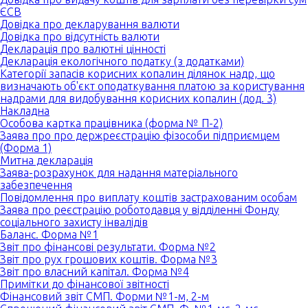
ЄСВ
Довідка про декларування валюти
Довідка про відсутність валюти
Декларація про валютні цінності
Декларація екологічного податку (з додатками)
Категорії запасів корисних копалин ділянок надр, що
визначають об'єкт оподаткування платою за користування
надрами для видобування корисних копалин (дод. 3)
Накладна
Особова картка працівника (форма № П-2)
Заява про про держреєстрацію фізособи підприємцем
(Форма 1)
Митна декларація
Заява-розрахунок для надання матеріального
забезпечення
Повідомлення про виплату коштів застрахованим особам
Заява про реєстрацію роботодавця у відділенні Фонду
соціального захисту інвалідів
Баланс. Форма №1
Звіт про фінансові результати. Форма №2
Звіт про рух грошових коштів. Форма №3
Звіт про власний капітал. Форма №4
Примітки до фінансової звітності
Фінансовий звіт СМП. Форми №1-м, 2-м