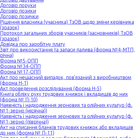
Договір поруки
Договір позики
Договір позички
Рішення власника (учасника) ТзОВ щодо зміни керівника
(зразок)
Протокол загальних зборів учасників (засновників) ТзОВ
(зразок)
Довідка про заробітну плату
Звіт про використання та запаси палива (форма №4-МТП,
річна)
Форма №5-ОПП
Форма №34-ОПП
Форма №17-ОПП
Акт про нещасний випадок, пов’язаний з виробництвом
(форма Н-1)
Акт проведення розслідування (форма Н-5)
Книга обліку руху трудових книжок і вкладишів до них
(форма № П-10)
Наявність і надходження зернових та олійних культур (ф.
№1-зерно (місячна))
Наявність і надходження зернових та олійних культур (ф.
№1-зерно (піврічна))
Акт на списання бланків трудових книжок або вкладишів
до них (форма № П-11)