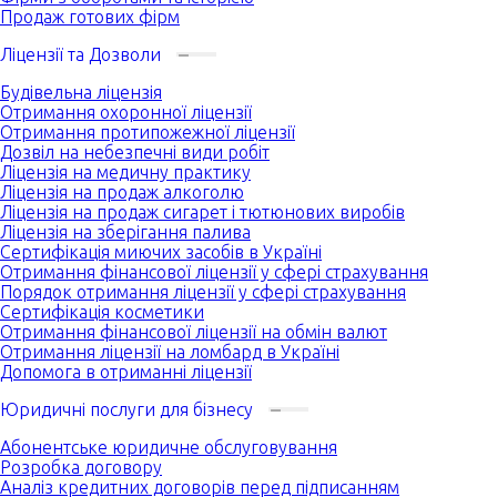
Продаж готових фірм
Ліцензії та Дозволи
Будівельна ліцензія
Отримання охоронної ліцензії
Отримання протипожежної ліцензії
Дозвіл на небезпечні види робіт
Ліцензія на медичну практику
Ліцензія на продаж алкоголю
Ліцензія на продаж сигарет і тютюнових виробів
Ліцензія на зберігання палива
Сертифікація миючих засобів в Україні
Отримання фінансової ліцензії у сфері страхування
Порядок отримання ліцензії у сфері страхування
Сертифікація косметики
Отримання фінансової ліцензії на обмін валют
Отримання ліцензії на ломбард в Україні
Допомога в отриманні ліцензії
Юридичні послуги для бізнесу
Абонентське юридичне обслуговування
Розробка договору
Аналіз кредитних договорів перед підписанням