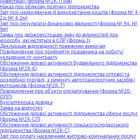
(інвестиції) (форма №2К-П інв)
Наказ про облікову політику підприємства
Звіт про надходження й використання коштів (форма № 4-
2д, № 4-2м)
Звіт про результати фінансової діяльності (форма № 9д, №
9м)
Заява про держреєстрацію змін до відомостей про
юрособу, які містяться в ЄДР (форма 3)
Декларація відповідності пожежним вимогам
Повідомлення про прийняття працівника на роботу/
укладення гіг-контракту
Обстеження ділової активності будівельного підприємства
(форма №2К-Б)
Обстеження ділової активності підприємства оптової та
роздрібної торгівлі, з ремонту автотранспортних засобів і
мотоциклів (форма №2К-Т)
Повідомлення про об’єкти оподаткування (форма №20-
ОПП)
Бухгалтерська довідка
Заява на відпустку
Обстеження ділової активності підприємства сфери послуг
(форма №2К-СП)
Обстеження ділової активності сільськогосподарського
підприємства (форма №2К-С)
Звіт про оплату населенням житлово-комунальних послуг