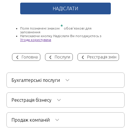
*
Поля позначені знаком
обов'язкові для
заповнення
Натискаючи кнопку Надіслати Ви погоджуєтесь з
Угода користувача
Головна
Послуги
Реєстрація змін
Бухгалтерські послуги
Бухгалтерське обслуговування
Реєстрація бізнесу
Послуги бухгалтера для ФОП
Реєстрація ТОВ
Аудиторські послуги
Ведення кадрової документації
Продаж компаній
Реєстрація ФОП
Первинний та фінансовий аудит
Розрахунок заробітної плати
Реєстрація підприємств
Продаж будівельної компанії