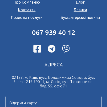
Про Компанію
Блог
Переклад документів на польську мову
Контакти
Бланки
Переклад документів на італійську мову
*
Прайс на послуги
Бухгалтерські новини
Поля позначені знаком
обов'язкові для
Переклад документів на іспанську мову
заповнення
Натискаючи кнопку Надіслати Ви погоджуєтесь з
Переклад документів на чеську мову
Угода користувача
067 939 40 12
Переклад документів на французьку мову
Терміновий переклад документів
Дублікат свідоцтва про шлюб
Нотаріальний переклад документів
АДРЕСА
Легалізація документів
Дублікат свідоцтва про народження
02157, м. Київ, вул., Володимира Сосюри, буд.
5, офіс 215 79011, м. Львів, вул. Тютюнників,
Нотаріально завірена копія
буд. 55, офіс 71
Нострифікація диплому
Нотаріальна довіреність
Відкрити карту