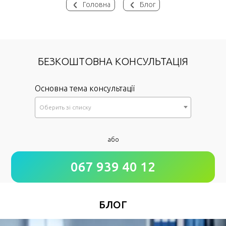
Головна
Блог
БЕЗКОШТОВНА КОНСУЛЬТАЦІЯ
Основна тема консультації
Оберить зi списку
*
або
Як до Вас звертатися?
067 939 40 12
*
Номер Вашого телефону
БЛОГ