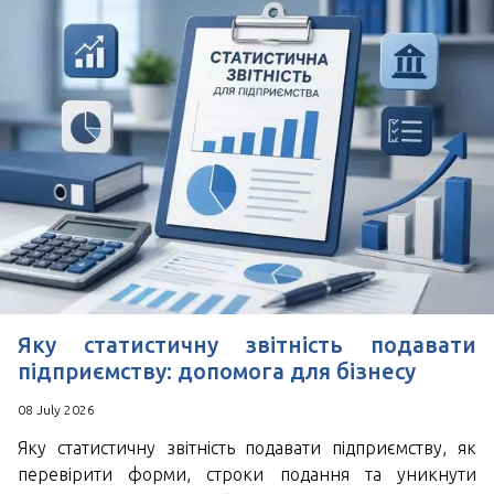
Зручний час для дзвінка
*
Поля позначені знаком
обов'язкові для
заповнення
Натискаючи кнопку Надіслати Ви погоджуєтесь з
Угода користувача
Яку статистичну звітність подавати
підприємству: допомога для бізнесу
08 July 2026
Яку статистичну звітність подавати підприємству, як
перевірити форми, строки подання та уникнути