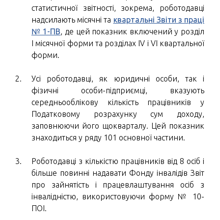
статистичної звітності, зокрема, роботодавці
надсилають місячні та
квартальні Звіти з праці
№ 1-ПВ
, де цей показник включений у розділ
І місячної форми та розділах IV і VI квартальної
форми.
Усі роботодавці, як юридичні особи, так і
фізичні особи-підприємці, вказують
середньооблікову кількість працівників у
Податковому розрахунку сум доходу,
заповнюючи його щокварталу. Цей показник
знаходиться у ряду 101 основної частини.
Роботодавці з кількістю працівників від 8 осіб і
більше повинні надавати Фонду інвалідів Звіт
про зайнятість і працевлаштування осіб з
інвалідністю, використовуючи форму № 10-
ПОІ.