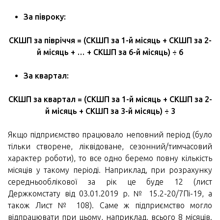
За півроку:
СКШП за півріччя = (СКШП за 1-й місяць + СКШП за 2-
й місяць + … + СКШП за 6-й місяць) ÷ 6
За квартал:
СКШП за квартал = (СКШП за 1-й місяць + СКШП за 2-
й місяць + СКШП за 3-й місяць) ÷ 3
Якщо підприємство працювало неповний період (було
тільки створене, ліквідоване, сезонний/тимчасовий
характер роботи), то все одно беремо повну кількість
місяців у такому періоді. Наприклад, при розрахунку
середньооблікової за рік це буде 12 (лист
Держкомстату від 03.01.2019 р. № 15.2-20/7Пі-19, а
також Лист № 108). Саме ж підприємство могло
відпрацювати при цьому, наприклад, всього 8 місяців.