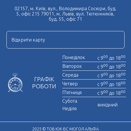
02157, м. Київ, вул., Володимира Сосюри, буд.
5, офіс 215 79011, м. Львів, вул. Тютюнників,
буд. 55, офіс 71
Відкрити карту
00
00
Понеділок
с 9
до 18
00
00
Вівторок
с 9
до 18
00
00
Середа
с 9
до 18
ГРАФІК
00
00
Четвер
с 9
до 18
РОБОТИ
00
00
П'ятниця
с 9
до 18
Субота
вихідний
Неділя
2025 © ТОВ ЮК-БС МОГОЛ АЛЬФА