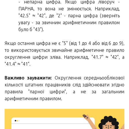
- непарна цифра. Якщо цифра ліворуч -
ПАРНА, то вона не змінюється. Наприклад,
"42.5" ≈ "42", де "2" - парна цифра (зверніть
увагу - за звичним арифметичним правилом
було б "43").
Якщо остання цифра не є "5" (від 1 до 4 або від 6 до 9),
то використовується звичайне арифметичне правило
округлення цифри зліва. Наприклад, "41.7" ≈ "42", а
"41.4" ≈ "41".
Важливо зауважити:
Округлення середньооблікової
кількості штатних працівників слід здійснювати згідно
правила "парної цифри", а не за загальним
арифметичним правилом.