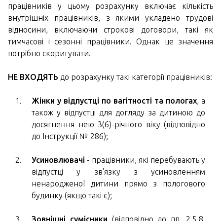
працівників у цьому розрахунку включає кількість
внутрішніх працівників, з якими укладено трудові
відносини, включаючи строкові договори, такі як
тимчасові і сезонні працівники. Однак це значення
потрібно скоригувати.
НЕ ВХОДЯТЬ
до розрахунку такі категорії працівників:
Жінки у відпустці по вагітності та пологах
, а
також у відпустці для догляду за дитиною до
досягнення нею 3(6)-річного віку (відповідно
до Інструкції № 286);
Усиновлювачі
- працівники, які перебувають у
відпустці у зв'язку з усиновленням
ненародженої дитини прямо з пологового
будинку (якщо такі є);
Зовнішні сумісники
(відповідно до пп. 2.5.8,