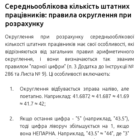
Середньооблікова кількість штатних
працівників: правила округлення при
розрахунку
Округлення при розрахунку середньооблікової
кількості штатних працівників має свої особливості, які
відрізняються від загальних правил арифметичного
округлення, і вони визначаються так званим
правилом "парної цифри" (п. 3 Додатка до Інструкції №
286 та Листа № 9). Ці особливості включають:
Округлення відбувається зправа наліво, але
поетапно. Наприклад: 41.6872 ≈ 41.687 ≈ 41.69
≈ 41.7 ≈ 42;
Якщо остання цифра - "5" (наприклад, "43.5"),
тоді цифра ліворуч збільшується на 1, якщо
вона НЕПАРНА. Наприклад, "43.5" ≈ "44", де "3"