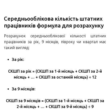
Середньооблікова кількість штатних
працівників формула для розрахунку
Розрахунок середньооблікової кількості штатних
працівників за рік, 9 місяців, півроку чи квартал має
такий вигляд:
За рік:
СКШП за рік = (СКШП за 1-й місяць + СКШП за 2-й
місяць + … + СКШП за останній місяць) ÷ 12
За 9 місяців:
СКШП за 9 місяців = (СКШП за 1-й місяць + СКШП за
2-й місяць + … + СКШП за 9-й місяць) ÷ 9