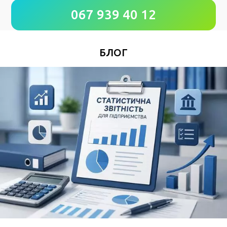
067 939 40 12
*
Номер Вашого телефону
БЛОГ
Зручний час для дзвінка
*
Поля позначені знаком
обов'язкові для
заповнення
Натискаючи кнопку Надіслати Ви погоджуєтесь з
Угода користувача