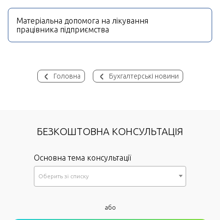
Матеріальна допомога на лікування
працівника підприємства
Головна
Бухгалтерські новини
БЕЗКОШТОВНА КОНСУЛЬТАЦІЯ
Основна тема консультації
Оберить зi списку
*
або
Як до Вас звертатися?