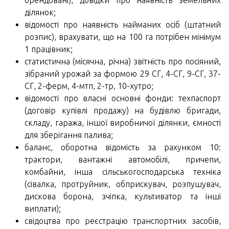
орендовані), довідки про наявність земельних
ділянок;
відомості про наявність найманих осіб (штатний
розпис), врахувати, що на 100 га потрібен мінімум
1 працівник;
статистична (місячна, річна) звітність про посіяний,
зібраний урожай за формою 29 СГ, 4-СГ, 9-СГ, 37-
СГ, 2-ферм, 4-мтп, 2-тр, 10-хутро;
відомості про власні основні фонди: техпаспорт
(договір купівлі продажу) на будівлю бригади,
складу, гаража, іншої виробничої ділянки, ємності
для зберігання палива;
баланс, оборотна відомість за рахунком 10:
трактори, вантажні автомобілі, причепи,
комбайни, інша сільськогосподарська техніка
(сівалка, протруйник, обприскувач, розпушувач,
дискова борона, зчіпка, культиватор та інші
виплати);
свідоцтва про реєстрацію транспортних засобів,