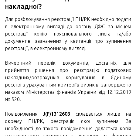
накладної?
Для розблокування реєстрації ПН/РК необхідно подати
в електронному вигляді до органу ДФС за місцем
реєстрації копію пояснювального листа та/або
документів, зазначених у квитанції про зупинення
реєстрації, в електронному вигляді.
Вичерпний перелік документів, достатніх для
прийняття рішення про реєстрацію податкових
накладних/розрахунків коригування в Єдиному
реєстрі з урахуванням критеріїв ризиків, затверджено
наказом Міністерства фінансів України від 12.12.2019
№ 520.
Повідомлення
J(F)1312603
складається лише на
окрему ПН/РК, реєстрація якої зупинена. За
необхідності до такого повідомлення додається копія
транспортного документа з додатком за формою