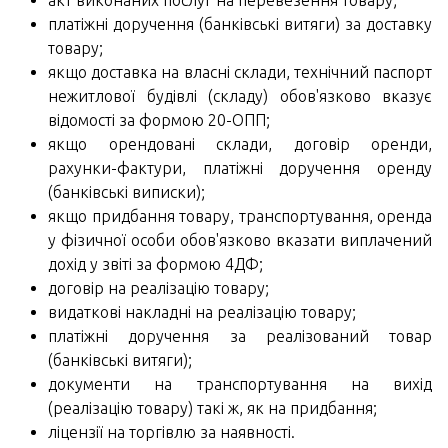
акт виконаних послуг на перевезення товару;
платіжні доручення (банківські витяги) за доставку
товару;
якщо доставка на власні склади, технічний паспорт
нежитлової будівлі (складу) обов'язково вказує
відомості за формою 20-ОПП;
якщо орендовані склади, договір оренди,
рахунки-фактури, платіжні доручення оренду
(банківські виписки);
якщо придбання товару, транспортування, оренда
у фізичної особи обов'язково вказати виплачений
дохід у звіті за формою 4ДФ;
договір на реалізацію товару;
видаткові накладні на реалізацію товару;
платіжні доручення за реалізований товар
(банківські витяги);
документи на транспортування на вихід
(реалізацію товару) такі ж, як на придбання;
ліцензії на торгівлю за наявності.