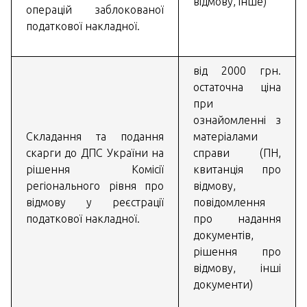
відмову, інше)
операцій заблокованої
податкової накладної.
від 2000 грн.
остаточна ціна
при
ознайомленні з
Складання та подання
матеріалами
скарги до ДПС України на
справи (ПН,
рішення Комісії
квитанція про
регіонального рівня про
відмову,
відмову у реєстрації
повідомлення
податкової накладної.
про надання
документів,
рішення про
відмову, інші
документи)