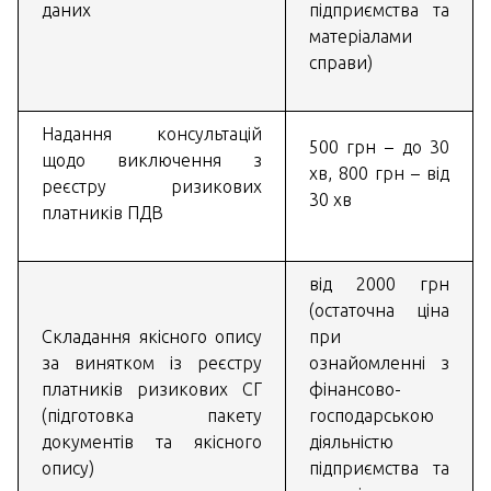
даних
підприємства та
матеріалами
справи)
Надання консультацій
500 грн – до 30
щодо виключення з
хв, 800 грн – від
реєстру ризикових
30 хв
платників ПДВ
від 2000 грн
(остаточна ціна
Складання якісного опису
при
за винятком із реєстру
ознайомленні з
платників ризикових СГ
фінансово-
(підготовка пакету
господарською
документів та якісного
діяльністю
опису)
підприємства та