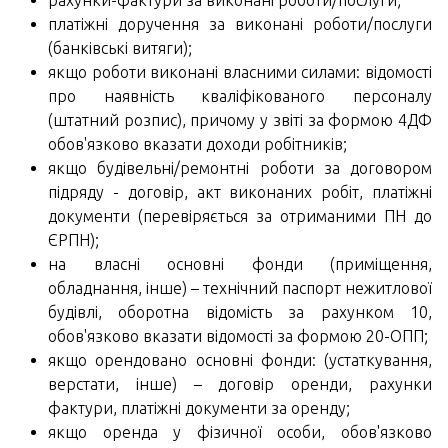
рахунки-фактури за виконані роботи/послуги;
платіжні доручення за виконані роботи/послуги
(банківські витяги);
якщо роботи виконані власними силами: відомості
про наявність кваліфікованого персоналу
(штатний розпис), причому у звіті за формою 4ДФ
обов'язково вказати доходи робітників;
якщо будівельні/ремонтні роботи за договором
підряду - договір, акт виконаних робіт, платіжні
документи (перевіряється за отриманими ПН до
ЄРПН);
на власні основні фонди (приміщення,
обладнання, інше) – технічний паспорт нежитлової
будівлі, оборотна відомість за рахунком 10,
обов'язково вказати відомості за формою 20-ОПП;
якщо орендовано основні фонди: (устаткування,
верстати, інше) – договір оренди, рахунки
фактури, платіжні документи за оренду;
якщо оренда у фізичної особи, обов'язково